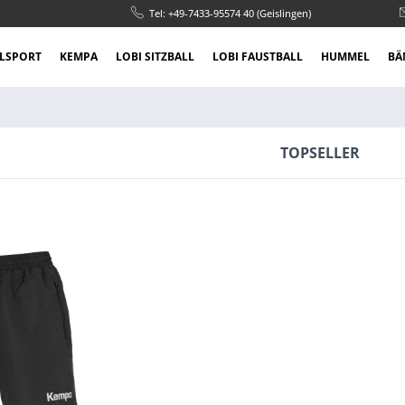
Tel: +49-7433-95574 40 (Geislingen)
LSPORT
KEMPA
LOBI SITZBALL
LOBI FAUSTBALL
HUMMEL
BÄ
TOPSELLER