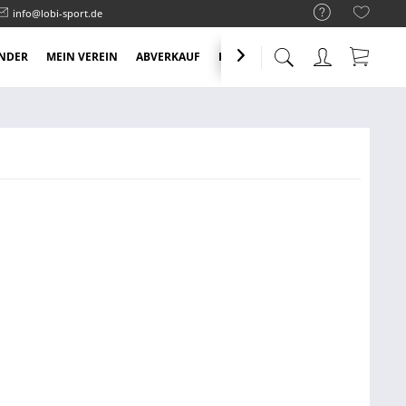
info@lobi-sport.de
NDER
MEIN VEREIN
ABVERKAUF
KNALLER ANGEBOTE
