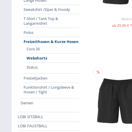
Lange Hosen
Sweatshirt /Ziper & Hoody
T-Shirt / Tank Top &
Websh
Langarmshirt
ab 20,46 € 
ZUM PR
Polos
Freizeithosen & Kurze Hosen
Core 26
Webshorts
Status
Freizeitjacken
Funktionshirt / Longsleeve &
Hosen / Tight
Damen
LOBI SITZBALL
LOBI FAUSTBALL