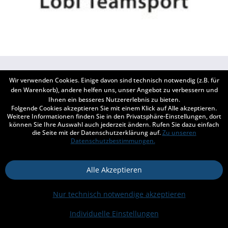
Wir verwenden Cookies. Einige davon sind technisch notwendig (z.B. für
BERATUNG
den Warenkorb), andere helfen uns, unser Angebot zu verbessern und
Ihnen ein besseres Nutzererlebnis zu bieten.
Folgende Cookies akzeptieren Sie mit einem Klick auf Alle akzeptieren.
SERVICE
Weitere Informationen finden Sie in den Privatsphäre-Einstellungen, dort
können Sie Ihre Auswahl auch jederzeit ändern. Rufen Sie dazu einfach
INFORMATIONEN
die Seite mit der Datenschutzerklärung auf.
Zu unseren
Datenschutzbestimmungen.
ZAHLUNG & VERSAND
Alle Akzeptieren
Kontakt
Versand und Zahlungsbedingungen
Widerrufsrecht
Nur technisch notwendige akzeptieren
Datenschutz
Impressum
* Alle Preise inkl. gesetzl. Mehrwertsteuer zzgl.
Versandkosten
und ggf.
Individuelle Einstellungen
Nachnahmegebühren, wenn nicht anders beschrieben