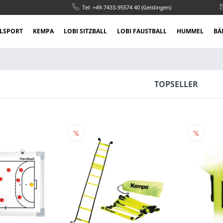
Tel: +49-7433-95574 40 (Geislingen)
LSPORT
KEMPA
LOBI SITZBALL
LOBI FAUSTBALL
HUMMEL
BÄ
TOPSELLER