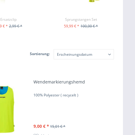
Ersatzclip
Sprungstangen Set
9 € *
2,99 € *
59,99 € *
100,00 € *
M PRODUKT
ZUM PRODUKT
Sortierung:
Wendemarkierungshemd
100% Polyester ( recycelt )
9,00 € *
15,01 € *