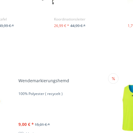
tafel
Koordinationsleiter
49,99 € *
26,99 € *
44,99 € *
1,7
ODUKT
ZUM PRODUKT
ZU
Wendemarkierungshemd
100% Polyester ( recycelt )
9,00 € *
15,01 € *