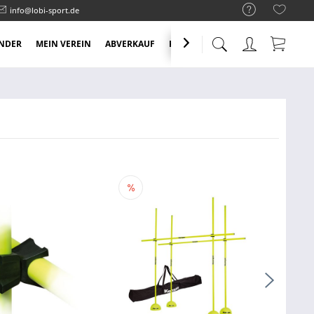
info@lobi-sport.de
NDER
MEIN VEREIN
ABVERKAUF
KNALLER ANGEBOTE
