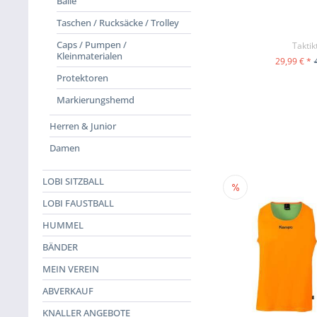
Bälle
Taschen / Rucksäcke / Trolley
Caps / Pumpen /
Taktik
Kleinmaterialen
29,99 € *
ZUM PR
Protektoren
Markierungshemd
Herren & Junior
Damen
LOBI SITZBALL
LOBI FAUSTBALL
HUMMEL
BÄNDER
MEIN VEREIN
ABVERKAUF
KNALLER ANGEBOTE