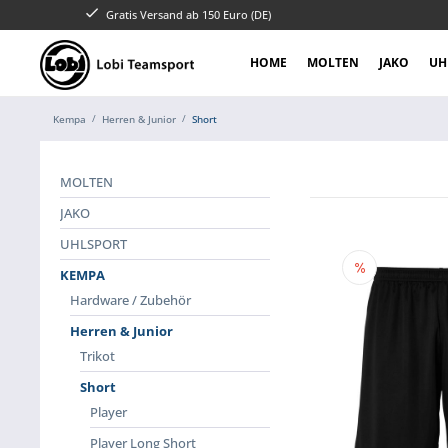
Gratis Versand ab 150 Euro (DE)
HOME
MOLTEN
JAKO
UH
Kempa
Herren & Junior
Short
MOLTEN
JAKO
UHLSPORT
KEMPA
Hardware / Zubehör
Herren & Junior
Trikot
Short
Player
Player Long Short