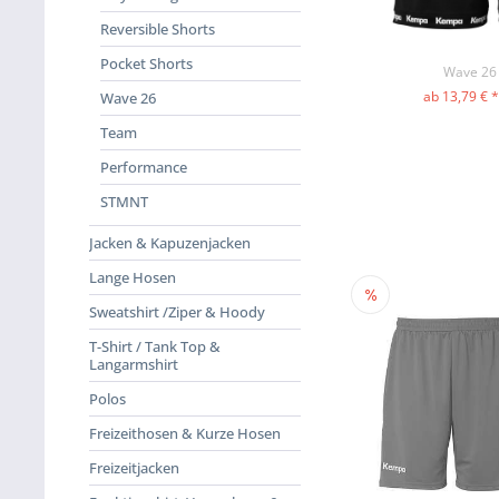
Reversible Shorts
Pocket Shorts
Wave 26 
ab 13,79 € 
Wave 26
ZUM PR
Team
Performance
STMNT
Jacken & Kapuzenjacken
Lange Hosen
Sweatshirt /Ziper & Hoody
T-Shirt / Tank Top &
Langarmshirt
Polos
Freizeithosen & Kurze Hosen
Freizeitjacken