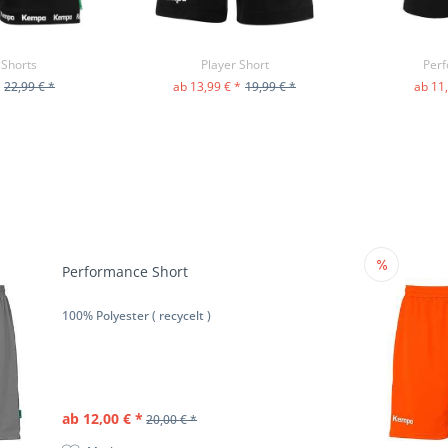
Shorts
Player Short
Perf
*
22,99 € *
ab 13,99 € *
19,99 € *
ab 11
ODUKT
ZUM PRODUKT
ZU
Performance Short
100% Polyester ( recycelt )
ab 12,00 € *
20,00 € *