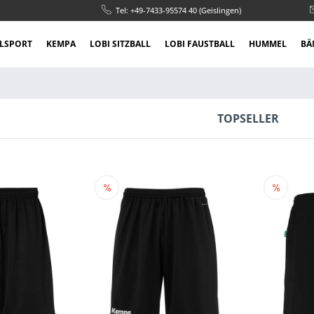
Tel: +49-7433-95574 40 (Geislingen)
LSPORT
KEMPA
LOBI SITZBALL
LOBI FAUSTBALL
HUMMEL
BÄ
TOPSELLER