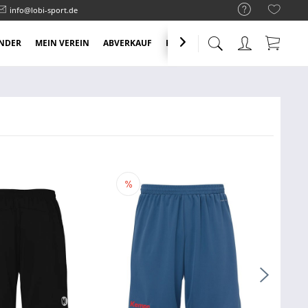
info@lobi-sport.de
NDER
MEIN VEREIN
ABVERKAUF
KNALLER ANGEBOTE
