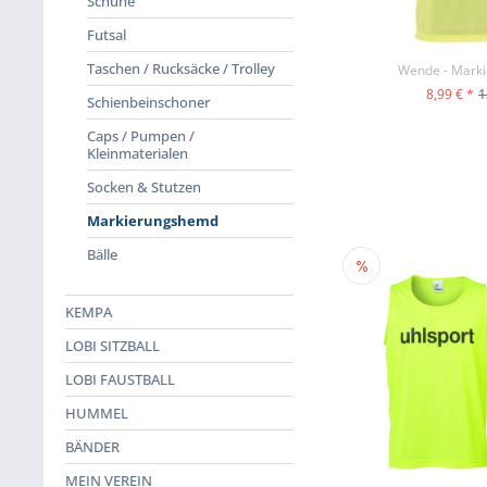
Schuhe
Futsal
Taschen / Rucksäcke / Trolley
Wende - Mark
8,99 € *
1
Schienbeinschoner
ZUM PR
Caps / Pumpen /
Kleinmaterialen
Socken & Stutzen
Markierungshemd
Bälle
KEMPA
LOBI SITZBALL
LOBI FAUSTBALL
HUMMEL
BÄNDER
MEIN VEREIN