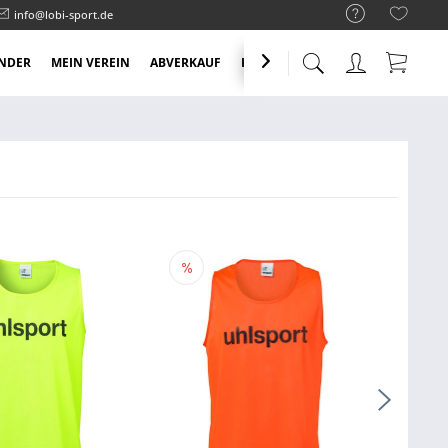
info@lobi-sport.de
NDER
MEIN VEREIN
ABVERKAUF
KNALLER ANGEBOTE
