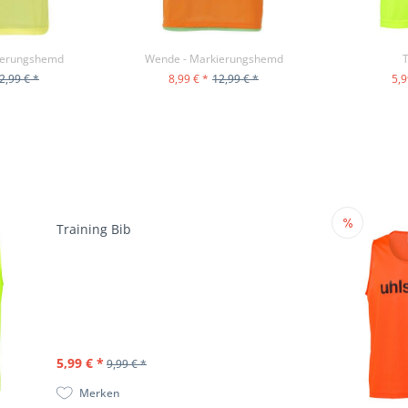
ierungshemd
Wende - Markierungshemd
T
2,99 € *
8,99 € *
12,99 € *
5,9
ODUKT
ZUM PRODUKT
ZU
Training Bib
5,99 € *
9,99 € *
Merken