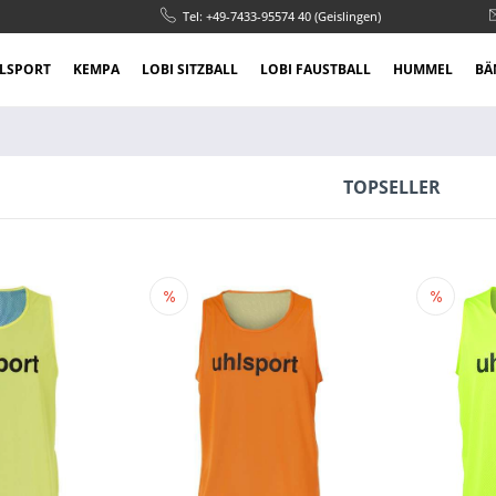
Tel: +49-7433-95574 40 (Geislingen)
LSPORT
KEMPA
LOBI SITZBALL
LOBI FAUSTBALL
HUMMEL
BÄ
TOPSELLER