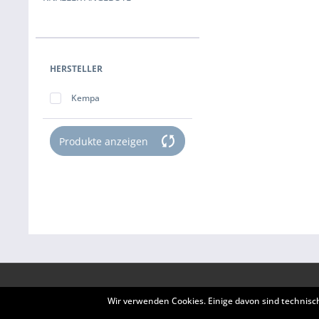
HERSTELLER
Kempa
Produkte anzeigen
BERATUNG
SERVICE
Wir verwenden Cookies. Einige davon sind technisc
|Geislingen (Balingen)| | Olgastraße 6 | |72351
Kontakt