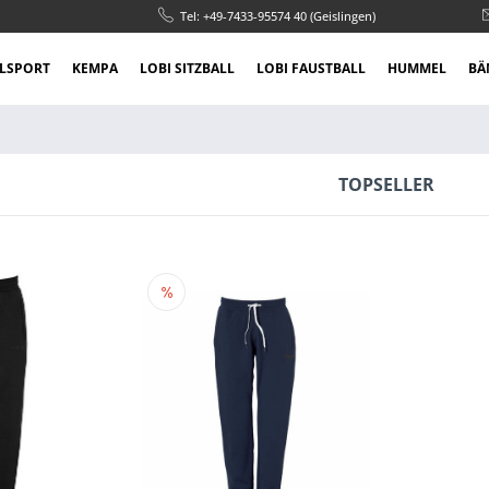
Tel: +49-7433-95574 40 (Geislingen)
LSPORT
KEMPA
LOBI SITZBALL
LOBI FAUSTBALL
HUMMEL
BÄ
TOPSELLER