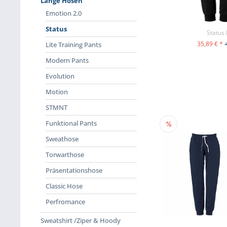
Lange Hosen
Emotion 2.0
Status
Status
35,89 € *
Lite Training Pants
ZUM PR
Modern Pants
Evolution
Motion
STMNT
Funktional Pants
Sweathose
Torwarthose
Präsentationshose
Classic Hose
Perfromance
Sweatshirt /Ziper & Hoody