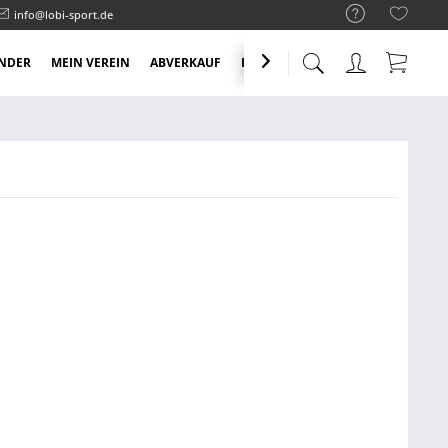
info@lobi-sport.de
NDER
MEIN VEREIN
ABVERKAUF
KNALLER ANGEBOTE
