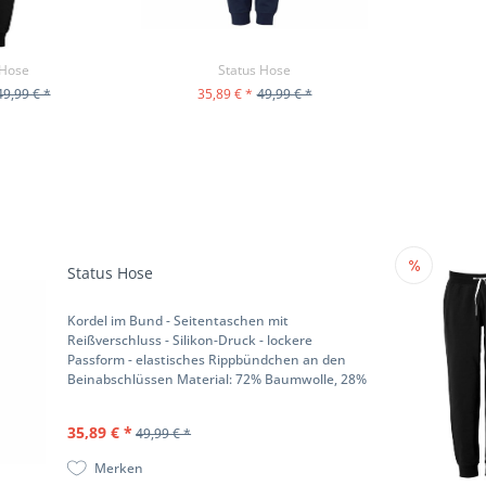
 Hose
Status Hose
49,99 € *
35,89 € *
49,99 € *
ODUKT
ZUM PRODUKT
Status Hose
Kordel im Bund - Seitentaschen mit
Reißverschluss - Silikon-Druck - lockere
Passform - elastisches Rippbündchen an den
Beinabschlüssen Material: 72% Baumwolle, 28%
Polyester
35,89 € *
49,99 € *
Merken