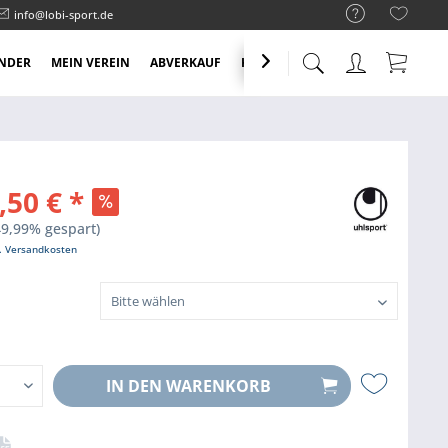
info@lobi-sport.de
NDER
MEIN VEREIN
ABVERKAUF
KNALLER ANGEBOTE

,50 € *
49,99% gespart)
l. Versandkosten
IN DEN
WARENKORB