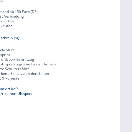
rsand ab 150 Euro (DE)
SSL Verbindung
-sport.de
inkaufen
eschreibung
olo Shirt
gnprint
r uhlsport-Schriftzug
 uhlsport-Logos an beiden Ärmeln
erte Schulternähte
arbene Einsätze an den Seiten
00% Polyester
m Artikel?
rtikel von Uhlsport