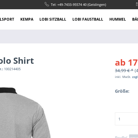
Tel: +49-7433-95574 40 (Geislingen)
LSPORT
KEMPA
LOBI SITZBALL
LOBI FAUSTBALL
HUMMEL
BÄ
olo Shirt
ab 17
r.:
100214405
34,99 € *
(
inkl. MwSt.
zzg
Größe: