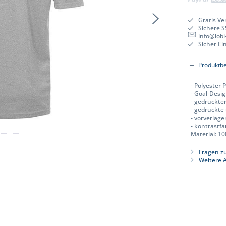
Gratis Ve
Sichere 
info@lobi
Sicher E
Produktb
- Polyester P
- Goal-Desi
- gedruckte
- gedruckte
- vorverlag
- kontrastf
Material: 1
Fragen zu
Weitere A