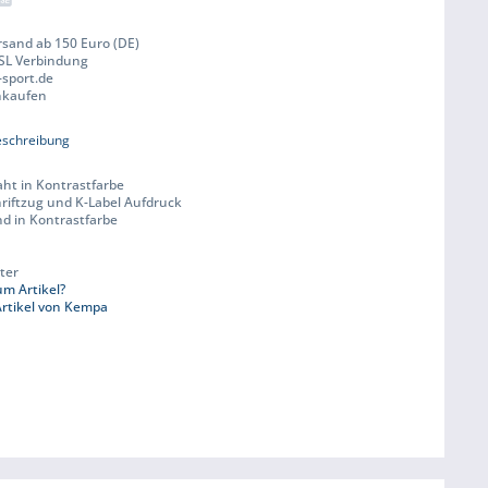
rsand ab 150 Euro (DE)
SSL Verbindung
-sport.de
inkaufen
eschreibung
Naht in Kontrastfarbe
riftzug und K-Label Aufdruck
d in Kontrastfarbe
ter
m Artikel?
rtikel von Kempa