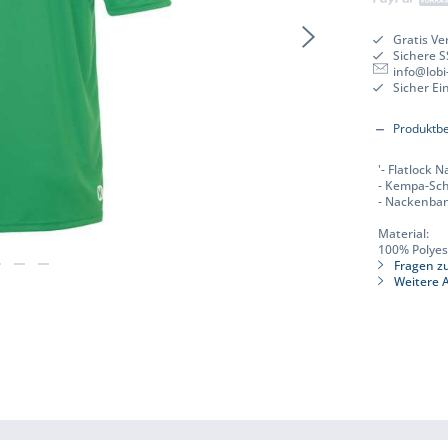
Gratis Ve
Sichere 
info@lobi
Sicher E
Produktb
'- Flatlock 
- Kempa-Sch
- Nackenban
Material:
100% Polyes
Fragen zu
Weitere A