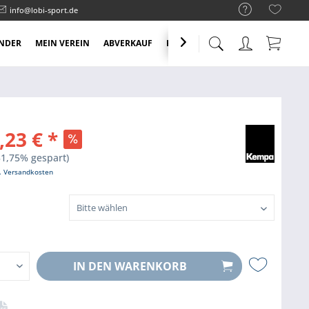
info@lobi-sport.de
NDER
MEIN VEREIN
ABVERKAUF
KNALLER ANGEBOTE

,23 € *
31,75% gespart)
l. Versandkosten
IN DEN
WARENKORB