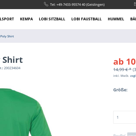
Tel: +49-7433-95574 40 (Geislingen)
LSPORT
KEMPA
LOBI SITZBALL
LOBI FAUSTBALL
HUMMEL
BÄ
Poly Shirt
 Shirt
ab 10
r.:
200234604
14,99 € *
(
inkl. MwSt.
zzg
Größe: