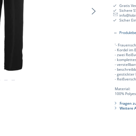
Gratis Ve
Sichere 
info@lobi
Sicher E
Produktb
'- Frauensch
- Kordel im
- zwei Reiß
- komplette
- verstellba
- beschreib
- gestickte
- Reißversc
Material:
100% Polyes
Fragen zu
Weitere A