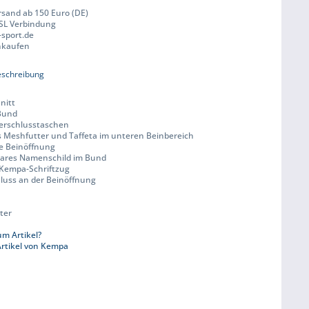
rsand ab 150 Euro (DE)
SSL Verbindung
-sport.de
inkaufen
eschreibung
nitt
 Bund
verschlusstaschen
s Meshfutter und Taffeta im unteren Beinbereich
re Beinöffnung
bares Namenschild im Bund
r Kempa-Schriftzug
hluss an der Beinöffnung
ter
m Artikel?
rtikel von Kempa