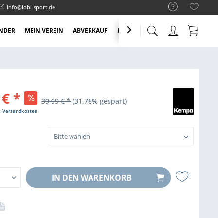
info@lobi-sport.de
NDER
MEIN VEREIN
ABVERKAUF
KNALLER ANGEBOTE

 € *
39,99 € *
(31,78% gespart)
l. Versandkosten
IN DEN
WARENKORB