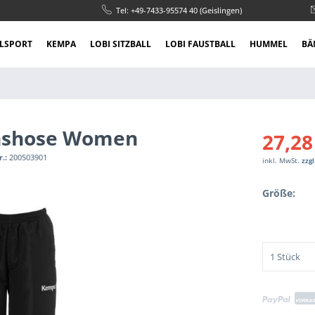
Tel: +49-7433-95574 40 (Geislingen)
LSPORT
KEMPA
LOBI SITZBALL
LOBI FAUSTBALL
HUMMEL
BÄ
nshose Women
27,28
r.:
200503901
inkl. MwSt.
zzg
Größe: