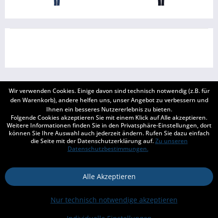
Wir verwenden Cookies. Einige davon sind technisch notwendig (z.B. für
BERATUNG
den Warenkorb), andere helfen uns, unser Angebot zu verbessern und
Ihnen ein besseres Nutzererlebnis zu bieten.
Folgende Cookies akzeptieren Sie mit einem Klick auf Alle akzeptieren.
SERVICE
Weitere Informationen finden Sie in den Privatsphäre-Einstellungen, dort
können Sie Ihre Auswahl auch jederzeit ändern. Rufen Sie dazu einfach
INFORMATIONEN
die Seite mit der Datenschutzerklärung auf.
Zu unseren
Datenschutzbestimmungen.
ZAHLUNG & VERSAND
Alle Akzeptieren
Kontakt
Versand und Zahlungsbedingungen
Widerrufsrecht
Nur technisch notwendige akzeptieren
Datenschutz
Impressum
* Alle Preise inkl. gesetzl. Mehrwertsteuer zzgl.
Versandkosten
und ggf.