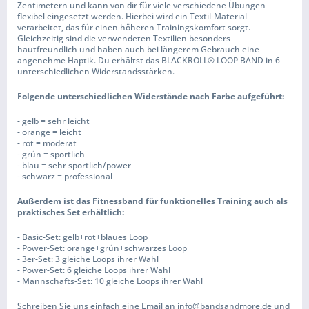
Zentimetern und kann von dir für viele verschiedene Übungen
flexibel eingesetzt werden. Hierbei wird ein Textil-Material
verarbeitet, das für einen höheren Trainingskomfort sorgt.
Gleichzeitig sind die verwendeten Textilien besonders
hautfreundlich und haben auch bei längerem Gebrauch eine
angenehme Haptik. Du erhältst das BLACKROLL® LOOP BAND in 6
unterschiedlichen Widerstandsstärken.
Folgende unterschiedlichen Widerstände nach Farbe aufgeführt:
- gelb = sehr leicht
- orange = leicht
- rot = moderat
- grün = sportlich
- blau = sehr sportlich/power
- schwarz = professional
Außerdem ist das Fitnessband für funktionelles Training auch als
praktisches Set erhältlich:
- Basic-Set: gelb+rot+blaues Loop
- Power-Set: orange+grün+schwarzes Loop
- 3er-Set: 3 gleiche Loops ihrer Wahl
- Power-Set: 6 gleiche Loops ihrer Wahl
- Mannschafts-Set: 10 gleiche Loops ihrer Wahl
Schreiben Sie uns einfach eine Email an info@bandsandmore.de und