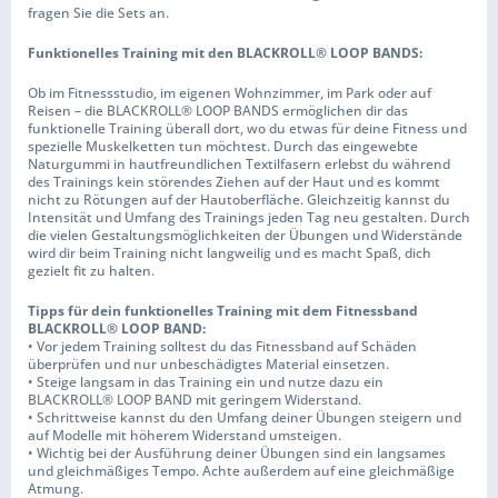
fragen Sie die Sets an.
Funktionelles Training mit den BLACKROLL® LOOP BANDS:
Ob im Fitnessstudio, im eigenen Wohnzimmer, im Park oder auf
Reisen – die BLACKROLL® LOOP BANDS ermöglichen dir das
funktionelle Training überall dort, wo du etwas für deine Fitness und
spezielle Muskelketten tun möchtest. Durch das eingewebte
Naturgummi in hautfreundlichen Textilfasern erlebst du während
des Trainings kein störendes Ziehen auf der Haut und es kommt
nicht zu Rötungen auf der Hautoberfläche. Gleichzeitig kannst du
Intensität und Umfang des Trainings jeden Tag neu gestalten. Durch
die vielen Gestaltungsmöglichkeiten der Übungen und Widerstände
wird dir beim Training nicht langweilig und es macht Spaß, dich
gezielt fit zu halten.
Tipps für dein funktionelles Training mit dem Fitnessband
BLACKROLL® LOOP BAND:
• Vor jedem Training solltest du das Fitnessband auf Schäden
überprüfen und nur unbeschädigtes Material einsetzen.
• Steige langsam in das Training ein und nutze dazu ein
BLACKROLL® LOOP BAND mit geringem Widerstand.
• Schrittweise kannst du den Umfang deiner Übungen steigern und
auf Modelle mit höherem Widerstand umsteigen.
• Wichtig bei der Ausführung deiner Übungen sind ein langsames
und gleichmäßiges Tempo. Achte außerdem auf eine gleichmäßige
Atmung.