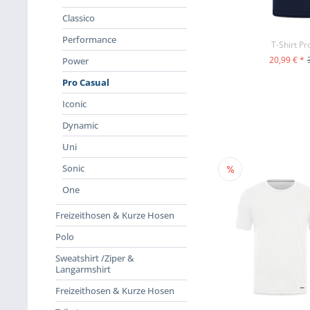
Classico
Performance
T-Shirt Pr
20,99 € *
Power
ZUM PR
Pro Casual
Iconic
Dynamic
Uni
Sonic
One
Freizeithosen & Kurze Hosen
Polo
Sweatshirt /Ziper &
Langarmshirt
Freizeithosen & Kurze Hosen