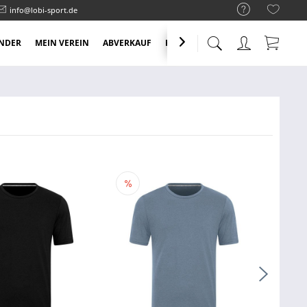
info@lobi-sport.de
NDER
MEIN VEREIN
ABVERKAUF
KNALLER ANGEBOTE
