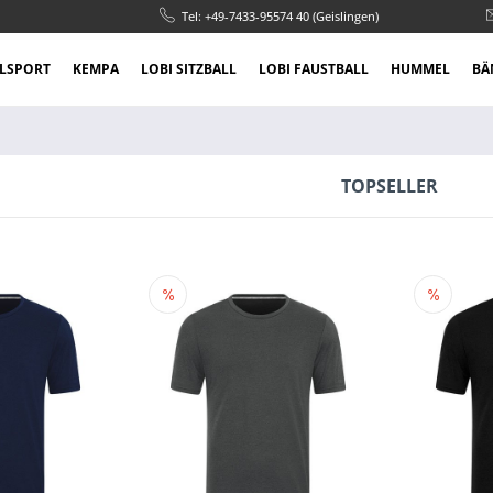
Tel: +49-7433-95574 40 (Geislingen)
LSPORT
KEMPA
LOBI SITZBALL
LOBI FAUSTBALL
HUMMEL
BÄ
TOPSELLER